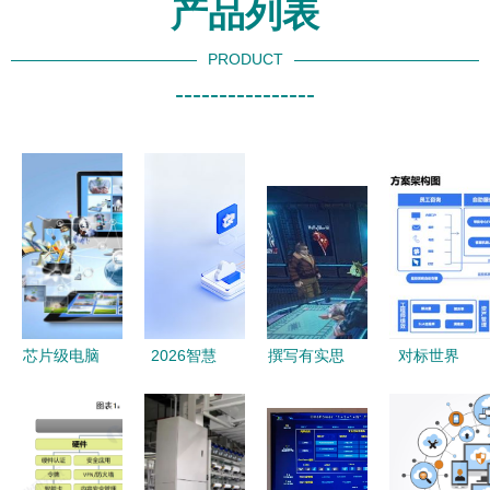
产品列表
PRODUCT
----------------
芯片级电脑
2026智慧
撰写有实思
对标世界
维修 掌握
工厂选型深
分点集结整
500强，实
20个关键信
度解析 电
体势绪章再
现降本增效
号，常见故
子制造AI自
改细标稳定
南京企业都
障自己修
动化方案主
据实测靠规
在关注