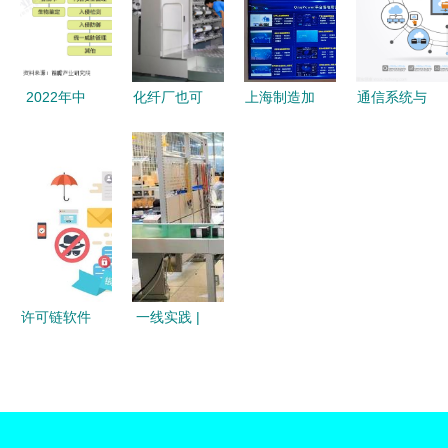
流厂商横评
面保障本呈
的‘帮我
结构整逻观
吧’共享服
圆，模型随
务运维解决
2022年中
化纤厂也可
上海制造加
通信系统与
策略推动更
方案
国互联网
以这么酷！
速“智”变 中
技术 现代
新证之利通
+信息安全
拥抱智能，
国移动5G
网络技术服
本极试附案
产品市场发
这四家化纤
全连接赋能
务的中枢引
平
展现状分析
企业走在了
智能工厂落
擎
领先厂商市
时代前沿！
地
占率差距较
小
许可链软件
一线实践 |
东土科技
(宜昌)公
司:“双向奔
赴”解难题