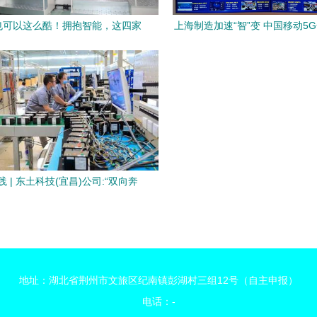
也可以这么酷！拥抱智能，这四家
上海制造加速“智”变 中国移动5
化纤企业走在了时代前沿！
能智能工厂落地
 | 东土科技(宜昌)公司:“双向奔
赴”解难题 网络技术服务
地址：湖北省荆州市文旅区纪南镇彭湖村三组12号（自主申报）
电话：-