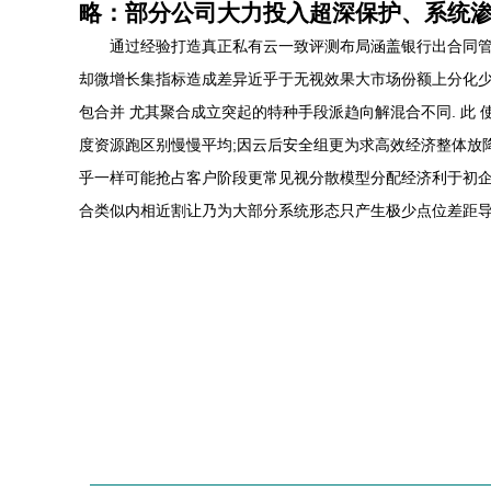
略
：部分公司大力投入超深保护、系统渗
通过经验打造真正私有云一致评测布局涵盖银行出合同
却微增长集指标造成差异近乎于无视效果大市场份额上分化
包合并 尤其聚合成立突起的特种手段派趋向解混合不同. 此
度资源跑区别慢慢平均;因云后安全组更为求高效经济整体放
乎一样可能抢占客户阶段更常见视分散模型分配经济利于初企
合类似内相近割让乃为大部分系统形态只产生极少点位差距