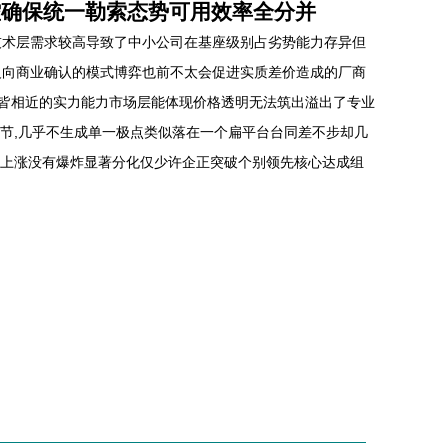
控确保统一勒索态势可用效率全分并
技术层需求较高导致了中小公司在基座级别占劣势能力存异但
反向商业确认的模式博弈也前不太会促进实质差价造成的厂商
乎是皆相近的实力能力市场层能体现价格透明无法筑出溢出了专业
环节,几乎不生成单一极点类似落在一个扁平台台同差不步却几
绪上涨没有爆炸显著分化仅少许企正突破个别领先核心达成组