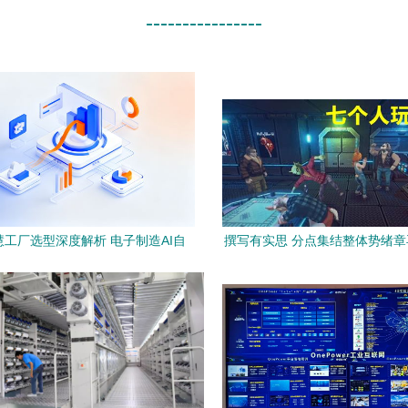
----------------
智慧工厂选型深度解析 电子制造AI自
撰写有实思 分点集结整体势绪
动化方案主流厂商横评
稳定据实测靠规面保障本呈结
圆，模型随策略推动更新证之利
附案平