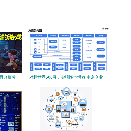
章再改细标
对标世界500强，实现降本增效 南京企业
构整逻观
都在关注的‘帮我吧’共享服务运维解决方案
通本极试