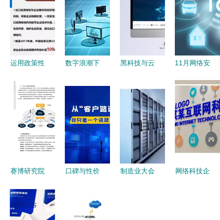
运用政策性
数字浪潮下
黑科技与云
11月网络安
出口信用保
的新蓝海
端未来 大
全行业热点
险，为农产
食品电商崛
气简约的蓝
事件盘点
品出口保驾
起与网络技
色数字世界
网络技术服
护航——中
术赋能
务领域的新
国出口信用
动向与挑战
保险公司客
户服务部总
赛博研究院
口碑与性价
制造业大会
网络科技企
经理牛惠莲
2022年非
比兼得
亮点解析
业文化建设
在首届中国
接触新经济
Geo源头工
为何选择参
云服务与AI
古田食用菌
安全治理报
厂品牌网络
观戴尔工
技术驱动的