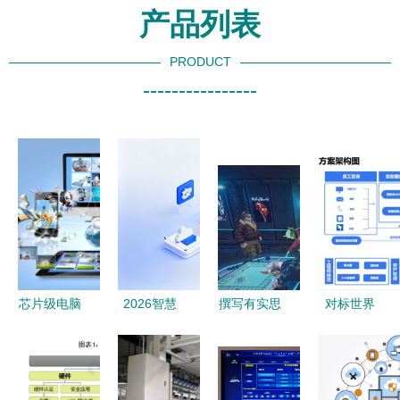
产品列表
PRODUCT
----------------
芯片级电脑
2026智慧
撰写有实思
对标世界
维修 掌握
工厂选型深
分点集结整
500强，实
20个关键信
度解析 电
体势绪章再
现降本增效
号，常见故
子制造AI自
改细标稳定
南京企业都