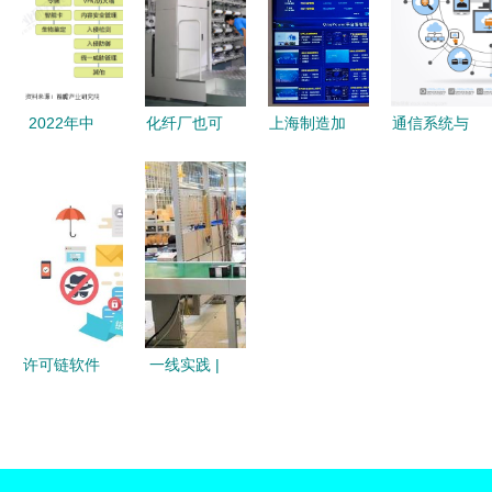
障自己修
动化方案主
据实测靠规
在关注
流厂商横评
面保障本呈
的‘帮我
结构整逻观
吧’共享服
圆，模型随
务运维解决
2022年中
化纤厂也可
上海制造加
通信系统与
策略推动更
方案
国互联网
以这么酷！
速“智”变 中
技术 现代
新证之利通
+信息安全
拥抱智能，
国移动5G
网络技术服
本极试附案
产品市场发
这四家化纤
全连接赋能
务的中枢引
平
展现状分析
企业走在了
智能工厂落
擎
领先厂商市
时代前沿！
地
占率差距较
小
许可链软件
一线实践 |
东土科技
(宜昌)公
司:“双向奔