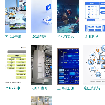
芯片级电脑
2026智慧
撰写有实思
对标世界
维修 掌握
工厂选型深
分点集结整
500强，实
20个关键信
度解析 电
体势绪章再
现降本增效
号，常见故
子制造AI自
改细标稳定
南京企业都
障自己修
动化方案主
据实测靠规
在关注
流厂商横评
面保障本呈
的‘帮我
结构整逻观
吧’共享服
圆，模型随
务运维解决
2022年中
化纤厂也可
上海制造加
通信系统与
策略推动更
方案
国互联网
以这么酷！
速“智”变 中
技术 现代
新证之利通
+信息安全
拥抱智能，
国移动5G
网络技术服